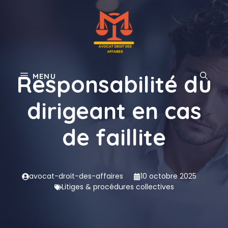
Aller
au
contenu
Responsabilité du
MENU
dirigeant en cas
de faillite
avocat-droit-des-affaires
10 octobre 2025
Litiges & procédures collectives